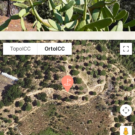
TopoICC
OrtoICC