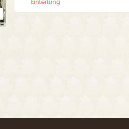
Einleitung
rms