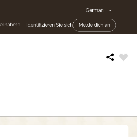
German
Dropdown-Li
eilnahme
Identifizieren Sie sich
Melde dich an