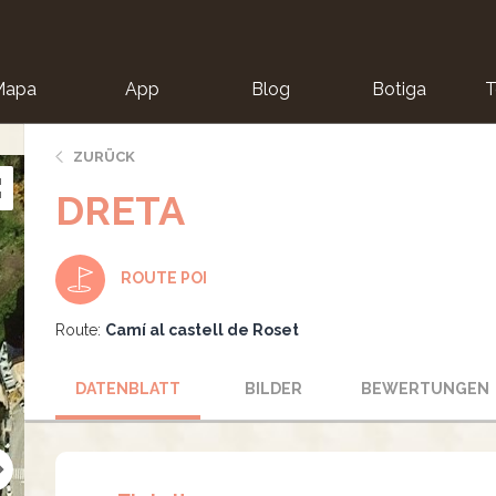
Mapa
App
Blog
Botiga
T
ZURÜCK
DRETA
ROUTE POI
Route:
Camí al castell de Roset
DATENBLATT
BILDER
BEWERTUNGEN