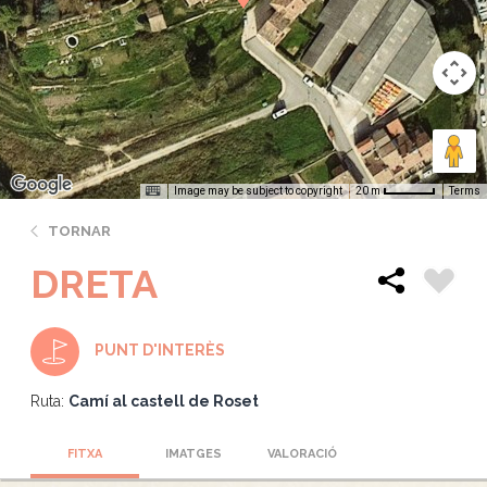
Image may be subject to copyright
Terms
20 m
TORNAR
DRETA
PUNT D'INTERÈS
Ruta:
Camí al castell de Roset
FITXA
IMATGES
VALORACIÓ