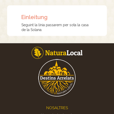
Einleitung
Seguint la línia passarem per sota la casa
de la Solana.
Footer
NOSALTRES