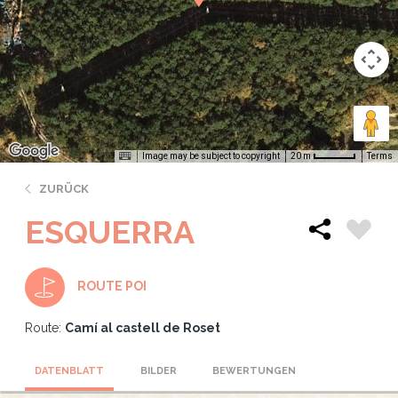
Image may be subject to copyright
Terms
20 m
ZURÜCK
ESQUERRA
ROUTE POI
Route:
Camí al castell de Roset
DATENBLATT
BILDER
BEWERTUNGEN