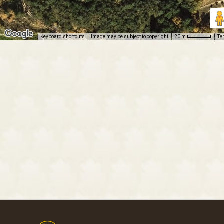
Keyboard shortcuts
Image may be subject to copyright
Te
20 m
Footer