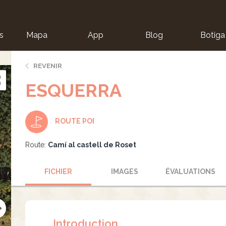
s
Mapa
App
Blog
Botiga
ion
REVENIR
ESQUERRA
ROUTE POI
Route:
Camí al castell de Roset
FICHIER
IMAGES
ÉVALUATIONS
Introduction