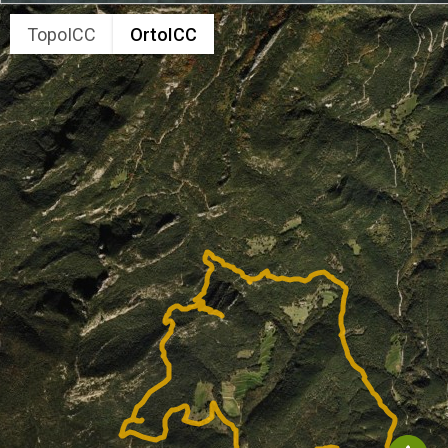
TopoICC
OrtoICC