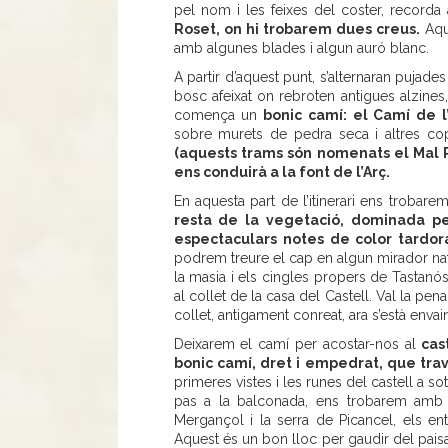
pel nom i les feixes del coster, recorda 
Roset, on hi trobarem dues creus.
Aque
amb algunes blades i algun auró blanc.
A partir d’aquest punt, s’alternaran puja
bosc afeixat on rebroten antigues alzines, 
comença un
bonic camí: el Camí de l
sobre murets de pedra seca i altres cop
(aquests trams són nomenats el Mal P
ens conduirà a la font de l’Arç.
En aquesta part de l’itinerari ens troba
resta de la vegetació, dominada pe
espectaculars notes de color tardor
podrem treure el cap en algun mirador nat
la masia i els cingles propers de Tastanós
al collet de la casa del Castell. Val la pena
collet, antigament conreat, ara s’està envai
Deixarem el camí per acostar-nos al
cast
bonic camí, dret i empedrat, que trav
primeres vistes i les runes del castell a so
pas a la balconada, ens trobarem amb l
Mergançol i la serra de Picancel, els ent
Aquest és un bon lloc per gaudir del paisa