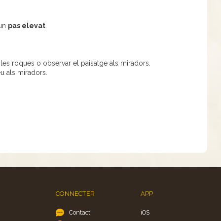
gun
pas elevat
.
 les roques o observar el paisatge als miradors.
u als miradors.
CONNECTER
APP
Contact
iOS