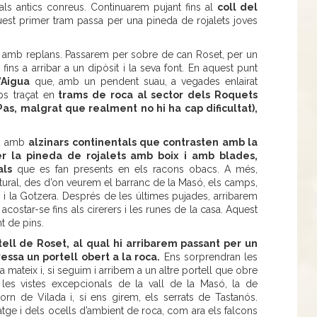
als antics conreus. Continuarem pujant fins al
coll del
st primer tram passa per una pineda de rojalets joves
des amb replans. Passarem per sobre de can Roset, per un
fins a arribar a un dipòsit i la seva font. En aquest punt
’Aigua
que, amb un pendent suau, a vegades enlairat
s traçat en
trams de roca al sector dels Roquets
as, malgrat que realment no hi ha cap dificultat),
rem amb
alzinars continentals que contrasten amb la
r la pineda de rojalets amb boix
i amb blades,
als
que es fan presents en els racons obacs. A més,
ural, des d’on veurem el barranc de la Masó, els camps,
 i la Gotzera. Després de les últimes pujades, arribarem
 acostar-se fins als cirerers i les runes de la casa. Aquest
nt de pins.
ell de Roset, al qual hi arribarem passant per un
essa un portell obert a la roca.
Ens sorprendran les
ta mateix i, si seguim i arribem a un altre portell que obre
es vistes excepcionals de la vall de la Masó, la de
orn de Vilada i, si ens girem, els serrats de Tastanós.
tge i dels ocells d’ambient de roca, com ara els falcons