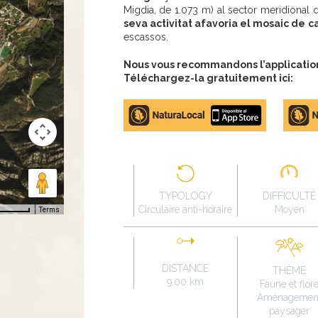
Migdia, de 1.073 m) al sector meridional 
seva activitat afavoria el mosaic de 
escassos.
Nous vous recommandons l’application 
Téléchargez-la gratuitement ici:
Apple
Google
store
Play
TYPOLOGY
DIFFICULTÉ
Circulaire anti-horaire
Moyen
Terms
DISTANCE
THÈME
9.00 km
Faune et flor
Aménagemen
paysager