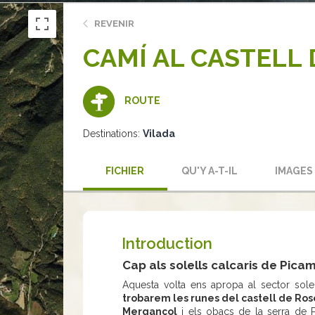
REVENIR
CAMÍ AL CASTELL 
ROUTE
Destinations:
Vilada
FICHIER
QU'Y A-T-IL
IMAGES
Introduction
Cap als solells calcaris de Picami
Aquesta volta ens apropa al sector solel
trobarem les runes del castell de Ros
Mergançol
i els obacs de la serra de P