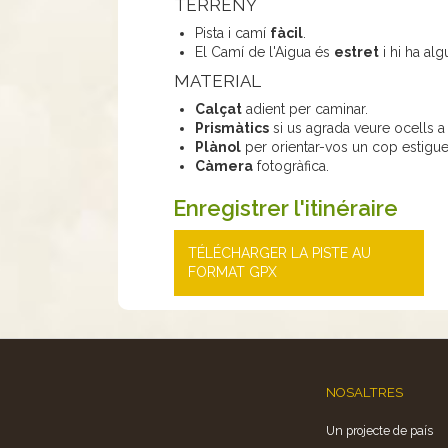
TERRENY
Pista i camí
fàcil
.
El Camí de l'Aigua és
estret
i hi ha al
MATERIAL
Calçat
adient per caminar.
Prismàtics
si us agrada veure ocells a
Plànol
per orientar-vos un cop estigue
Càmera
fotogràfica.
Enregistrer l'itinéraire
TÉLÉCHARGER LA PISTE AU
FORMAT GPX
NOSALTRES
Un projecte de país