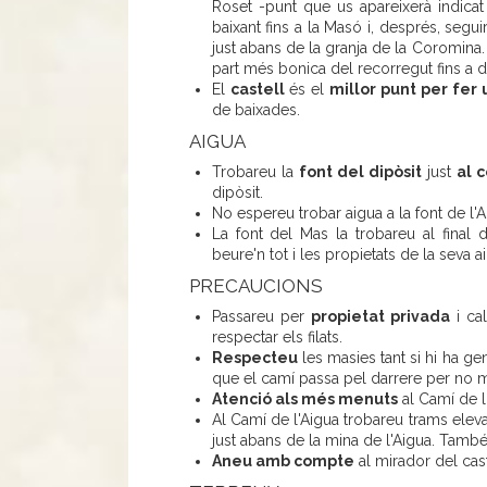
Roset -punt que us apareixerà indicat
baixant fins a la Masó i, després, segui
just abans de la granja de la Coromina
part més bonica del recorregut fins a da
El
castell
és el
millor punt per fer 
de baixades.
AIGUA
Trobareu la
font del dipòsit
just
al 
dipòsit.
No espereu trobar aigua a la font de l'A
La font del Mas la trobareu al final
beure'n tot i les propietats de la seva a
PRECAUCIONS
Passareu per
propietat privada
i cal
respectar els filats.
Respecteu
les masies tant si hi ha ge
que el camí passa pel darrere per no m
Atenció als més menuts
al Camí de l'
Al Camí de l'Aigua trobareu trams eleva
just abans de la mina de l'Aigua. També 
Aneu amb compte
al mirador del cast