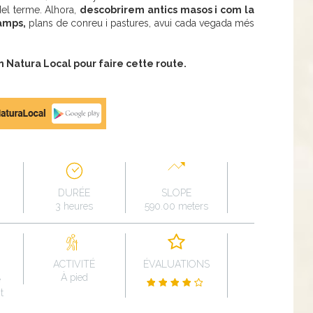
del terme. Alhora,
descobrirem antics masos i com la
camps,
plans de conreu i pastures, avui cada vegada més
Natura Local pour faire cette route.
DURÉE
SLOPE
3 heures
590.00 meters
ACTIVITÉ
ÉVALUATIONS
À pied
e
t