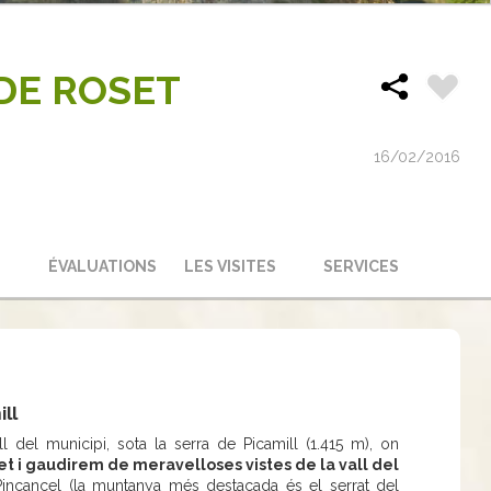
DE ROSET
16/02/2016
ÉVALUATIONS
LES VISITES
SERVICES
ll
l del municipi, sota la serra de Picamill (1.415 m), on
et i gaudirem de meravelloses vistes de la vall del
incancel (la muntanya més destacada és el serrat del