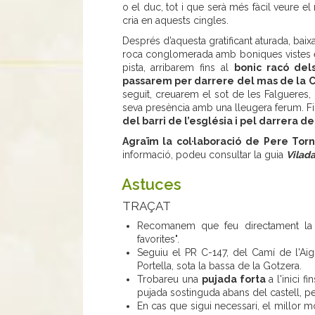
o el duc, tot i que serà més fàcil veure e
cria en aquests cingles.
Després d’aquesta gratificant aturada, baixa
roca conglomerada amb boniques vistes en
pista, arribarem fins al
bonic racó del
passarem per darrere del mas de la 
seguit, creuarem el sot de les Falgueres,
seva presència amb una lleugera ferum. Fi
del barri de l’església i pel darrera de
Agraïm la col·laboració de Pere Tor
informació, podeu consultar la guia
Vilada
Astuces
TRAÇAT
Recomanem que feu directament l
favorites".
Seguiu el PR C-147, del Camí de l'Aig
Portella, sota la bassa de la Gotzera.
Trobareu una
pujada forta
a l'inici f
pujada sostinguda abans del castell, p
En cas que sigui necessari, el millor 