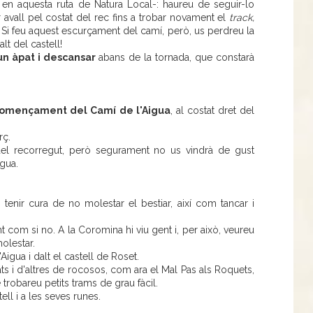
 en aquesta ruta de Natura Local-: haureu de seguir-lo
r avall pel costat del rec fins a trobar novament el
track,
. Si feu aquest escurçament del camí, però, us perdreu la
lt del castell!
un àpat i descansar
abans de la tornada, que constarà
començament del Camí de l'Aigua
, al costat dret del
rç.
 del recorregut, però segurament no us vindrà de gust
igua.
 tenir cura de no molestar el bestiar, així com tancar i
nt com si no. A la Coromina hi viu gent i, per això, veureu
olestar.
Aigua i dalt el castell de Roset.
ts i d'altres de rocosos, com ara el Mal Pas als Roquets,
trobareu petits trams de grau fàcil.
ell i a les seves runes.