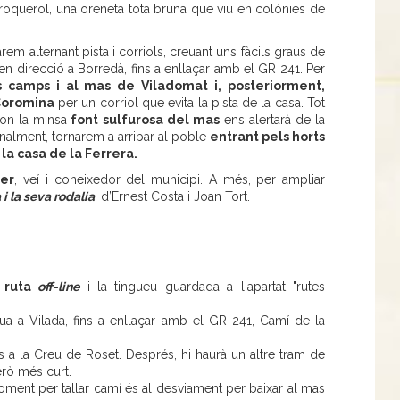
l roquerol, una oreneta tota bruna que viu en colònies de
rem alternant pista i corriols, creuant uns fàcils graus de
 direcció a Borredà, fins a enllaçar amb el GR 241. Per
s camps i al mas de Viladomat i, posteriorment,
Coromina
per un corriol que evita la pista de la casa. Tot
 on la minsa
font sulfurosa del mas
ens alertarà de la
nalment, tornarem a arribar al poble
entrant pels horts
 la casa de la Ferrera.
ner
, veí i coneixedor del municipi. A més, per ampliar
 i la seva rodalia
, d’Ernest Costa i Joan Tort.
a
ruta
off-line
i la tingueu guardada a l'apartat "rutes
ua a Vilada, fins a enllaçar amb el GR 241, Camí de la
ins a la Creu de Roset. Després, hi haurà un altre tram de
erò més curt.
moment per tallar camí és al desviament per baixar al mas