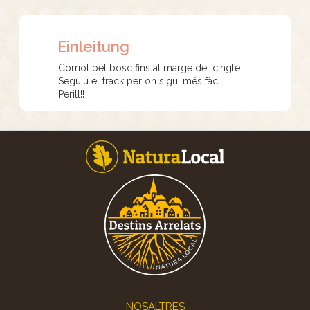
Einleitung
Corriol pel bosc fins al marge del cingle.
Seguiu el track per on sigui més fàcil.
Perill!!
Footer
NOSALTRES