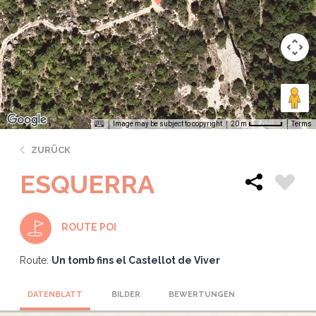
Image may be subject to copyright
Terms
20 m
ZURÜCK
ESQUERRA
ROUTE POI
Route:
Un tomb fins el Castellot de Viver
DATENBLATT
BILDER
BEWERTUNGEN