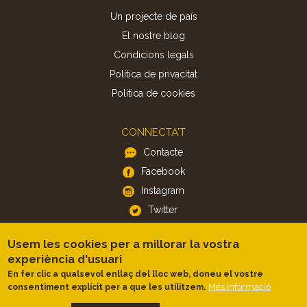
Un projecte de país
El nostre blog
Condicions legals
Política de privacitat
Politica de cookies
CONNECTA'T
Contacte
Facebook
Instagram
Twitter
Usem les cookies per a millorar la vostra
APP
experiència d'usuari
iOS
En fer clic a qualsevol enllaç del lloc web, doneu el vostre
Més informació
consentiment explícit per a que les utilitzem.
Android