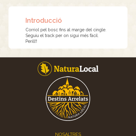
Introducció
Corriol pel bosc fins al marge del cingle.
Seguiu el track per on sigui més fàcil.
Perill!!
Footer
NOSALTRES