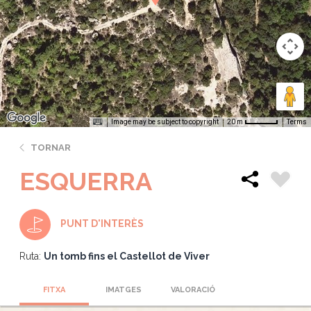
Image may be subject to copyright
Terms
20 m
TORNAR
ESQUERRA
PUNT D'INTERÈS
Ruta:
Un tomb fins el Castellot de Viver
FITXA
IMATGES
VALORACIÓ