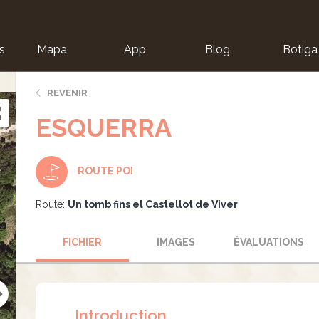
s
Mapa
App
Blog
Botiga
ion
REVENIR
ESQUERRA
ROUTE POI
Route:
Un tomb fins el Castellot de Viver
FICHIER
IMAGES
ÉVALUATIONS
Introduction