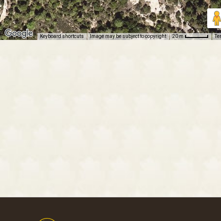
Keyboard shortcuts
Image may be subject to copyright
Te
20 m
Footer