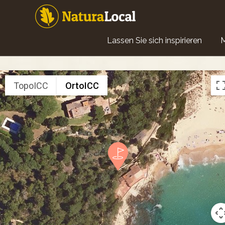
Direkt
zum
Inhalt
Main
Lassen Sie sich inspirieren
navigation
TopoICC
OrtoICC