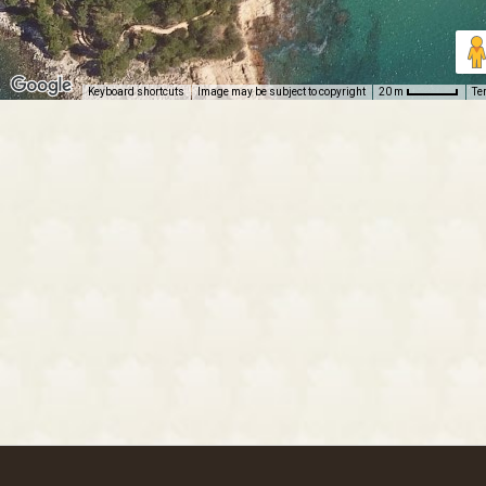
Keyboard shortcuts
Image may be subject to copyright
Te
20 m