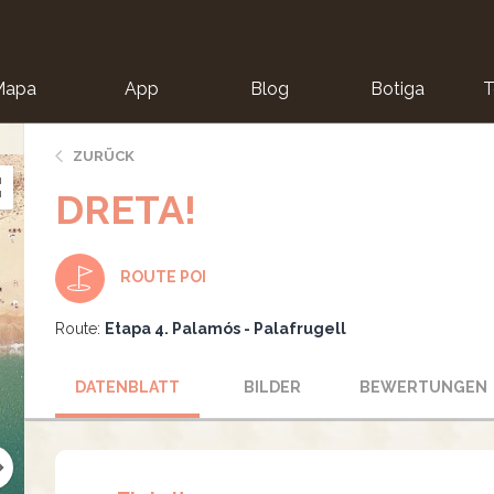
Mapa
App
Blog
Botiga
T
ZURÜCK
DRETA!
ROUTE POI
Route:
Etapa 4. Palamós - Palafrugell
DATENBLATT
BILDER
BEWERTUNGEN