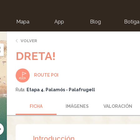
Mapa
App
Blog
Botiga
ion
VOLVER
DRETA!
ROUTE POI
Ruta:
Etapa 4. Palamós - Palafrugell
FICHA
IMÁGENES
VALORACIÓN
Introducción