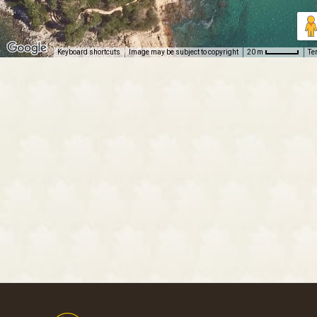
Keyboard shortcuts
Image may be subject to copyright
Te
20 m
Footer