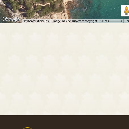
Keyboard shortcuts
Image may be subject to copyright
Te
20 m
Footer