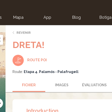
s
Mapa
App
Blog
Botiga
ion
REVENIR
DRETA!
ROUTE POI
Route:
Etapa 4. Palamós - Palafrugell
FICHIER
IMAGES
ÉVALUATIONS
Introduction