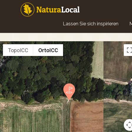
Direkt
zum
Inhalt
Main
Lassen Sie sich inspirieren
navigation
TopoICC
OrtoICC