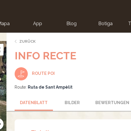
Mapa
App
Blog
Botiga
T
ZURÜCK
INFO RECTE
ROUTE POI
Route:
Ruta de Sant Ampèlit
DATENBLATT
BILDER
BEWERTUNGEN