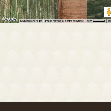
Keyboard shortcuts
Image may be subject to copyright
Te
20 m