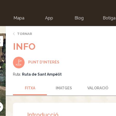
Mapa
App
Blog
Botiga
ion
TORNAR
INFO
PUNT D'INTERÈS
Ruta:
Ruta de Sant Ampèlit
FITXA
IMATGES
VALORACIÓ
Introducció