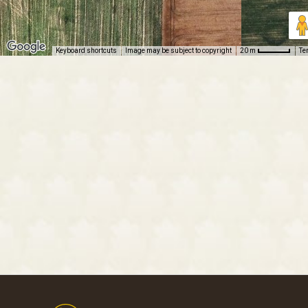
Keyboard shortcuts
Image may be subject to copyright
Te
20 m
Footer