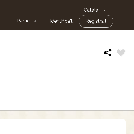
Català
Toggle Dropd
Participa
Identifica't
Registra't