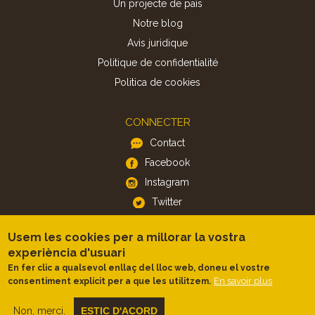
Un projecte de país
Notre blog
Avis juridique
Politique de confidentialité
Politica de cookies
CONNECTER
Contact
Facebook
Instagram
Twitter
Usem les cookies per a millorar la vostra
APP
experiència d'usuari
iOS
En fer clic a qualsevol enllaç del lloc web, doneu el vostre
En savoir plus
consentiment explícit per a que les utilitzem.
Android
Non, merci.
ESTIC D'ACORD