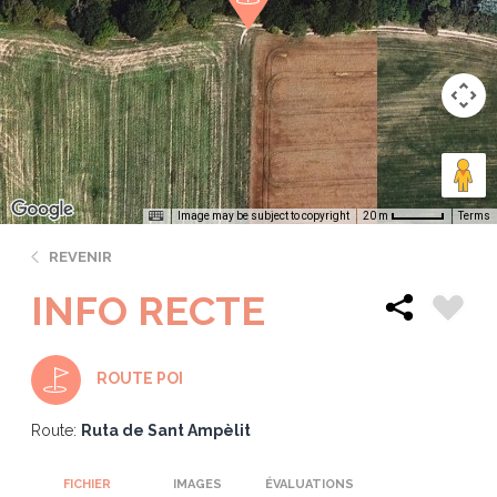
Image may be subject to copyright
Terms
20 m
REVENIR
INFO RECTE
ROUTE POI
Route:
Ruta de Sant Ampèlit
FICHIER
IMAGES
ÉVALUATIONS