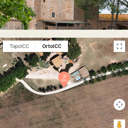
TopoICC
OrtoICC