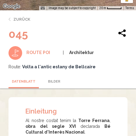
Image may be subject to copyright
Terms
20 m
ZURÜCK
045
Architektur
ROUTE POI
Route:
Volta a l'antic estany de Bellcaire
DATENBLATT
BILDER
Einleitung
Al nostre costat tenim la
Torre Ferrana
,
obra del segle XVI
declarada
Bé
Cultural d'Interès Nacional
.