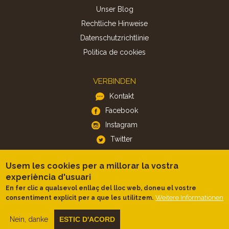
Unser Blog
Rechtliche Hinweise
Datenschutzrichtlinie
Politica de cookies
VERBINDEN
Kontakt
Facebook
Instagram
Twitter
Usem les cookies per a millorar la vostra
APP
experiència d'usuari
iOS
En fer clic a qualsevol enllaç del lloc web, doneu el vostre
Android
Weitere Informationen
consentiment explícit per a que les utilitzem.
Nein, danke
ESTIC D'ACORD