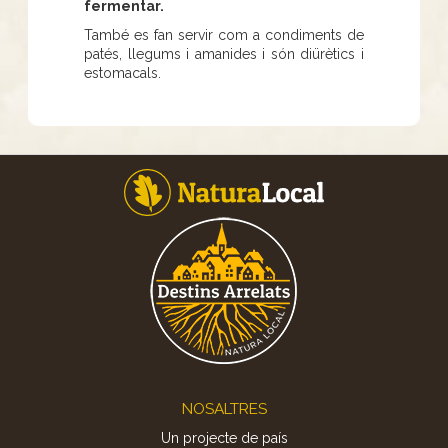
fermentar.
També es fan servir com a condiments de
patés, llegums i amanides i són diürètics i
estomacals.
Footer
NOSALTRES
Un projecte de país