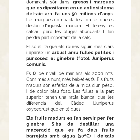
dominants són llims,
gresos i margues
que es dipositaren en un antic sistema
deltaic ara fa uns 50 milions d'anys.
Les margues compactades són les que es
desfan d'aquesta manera. El tereny és
calcari, però les pluges abundants li fan
perdre part important de la calç.
El solell fa que els roures siguin més clars
i apareix un
arbust amb fulles petites i
punxoses: el ginebre (foto). Juniperus
comunis.
Es fa de nivell de mar fins als 2000 mts.
Com més amunt, més baixet es fa. Els fruits
madurs són esfèrics de la mida d'un pèsol
i de color blau fosc. Les fulles a la part
superior tenen una ratlla blanca, que les
diferencia del Càdec (Juniperus
oxycedrus) que en té dues.
Els fruits madurs es fan servir per fer
ginebre. S'ha de destil·lar una
maceració que es fa dels fruits
barrejats amb aigua (30ºC) i deixats