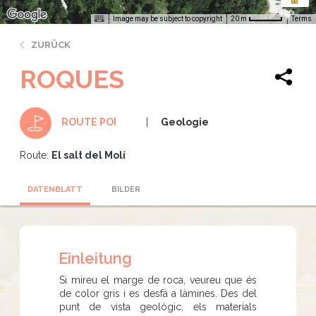
Image may be subject to copyright
Terms
20 m
ZURÜCK
ROQUES
Geologie
ROUTE POI
Route:
El salt del Molí
DATENBLATT
BILDER
Einleitung
Si mireu el marge de roca, veureu que és
de color gris i es desfà a làmines. Des del
punt de vista geològic, els materials