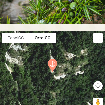
TopoICC
OrtoICC