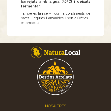
barrejats amb aigua (30ºC) i deixats
fermentar.
També es fan servir com a condiments de
patés, llegums i amanides i són diürètics i
estomacals.
Footer
NOSALTRES