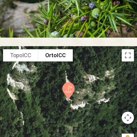
TopoICC
OrtoICC