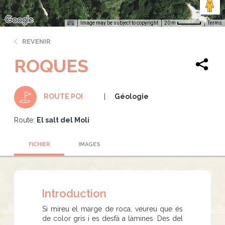
Image may be subject to copyright
Terms
20 m
REVENIR
ROQUES
Géologie
ROUTE POI
Route:
El salt del Molí
FICHIER
IMAGES
Introduction
Si mireu el marge de roca, veureu que és
de color gris i es desfà a làmines. Des del