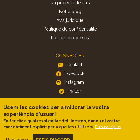
Un projecte de país
Notre blog
Avis juridique
Politique de confidentialité
Politica de cookies
CONNECTER
Contact
Facebook
Instagram
Twitter
Usem les cookies per a millorar la vostra
APP
experiència d'usuari
iOS
En fer clic a qualsevol enllaç del lloc web, doneu el vostre
Android
En savoir plus
consentiment explícit per a que les utilitzem.