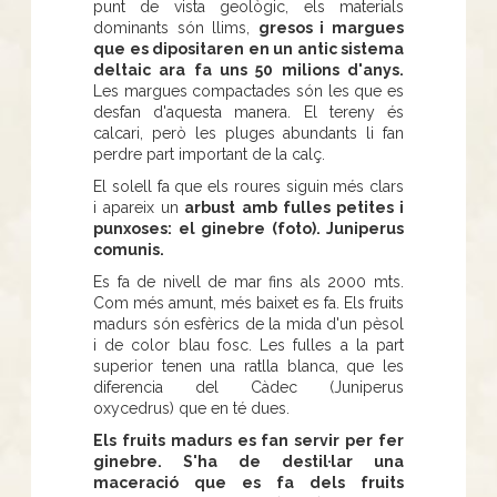
punt de vista geològic, els materials
dominants són llims,
gresos i margues
que es dipositaren en un antic sistema
deltaic ara fa uns 50 milions d'anys.
Les margues compactades són les que es
desfan d'aquesta manera. El tereny és
calcari, però les pluges abundants li fan
perdre part important de la calç.
El solell fa que els roures siguin més clars
i apareix un
arbust amb fulles petites i
punxoses: el ginebre (foto). Juniperus
comunis.
Es fa de nivell de mar fins als 2000 mts.
Com més amunt, més baixet es fa. Els fruits
madurs són esfèrics de la mida d'un pèsol
i de color blau fosc. Les fulles a la part
superior tenen una ratlla blanca, que les
diferencia del Càdec (Juniperus
oxycedrus) que en té dues.
Els fruits madurs es fan servir per fer
ginebre. S'ha de destil·lar una
maceració que es fa dels fruits