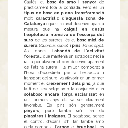
Caulès, el
bosc és amo i senyor
de
pràcticament tota la contrada. Però és un
tipus de bosc en plena transformació
molt
caractrístic d'aquesta zona de
Catalunya
i que s'ha anat desenvolupant a
mesura que ha
caigut en desús
l'explotació intensiva de l'escorça del
suro
de les sureres: és el
bosc mixt de
surera
(
Quercus suber
)
i pins
(
Pinus spp.
).
Així doncs, l'
abandó de l'activitat
forestal
, que mantenia un sotabosc net i a
ratlla per afavorir el bon desenvolupament
de l'alzina surera i la millor comoditat a
l'hora d'accedir-hi per a l'extracció i
transport del suro, va afavorir en un primer
moment el
creixement dels pins
, ja que
la fi del seu setge amb la conjunció d'un
sotabosc encara força esclarissat
en
uns primers anys els va ser clarament
favorable. Els pins són generalment
pinyers
, però també se'n fan de
pinastres
i
insignes
. El sotabosc, sense
el control d'abans, s'hi fan també amb
certa comoditat l'
arboç
, el
bruc boal
, les