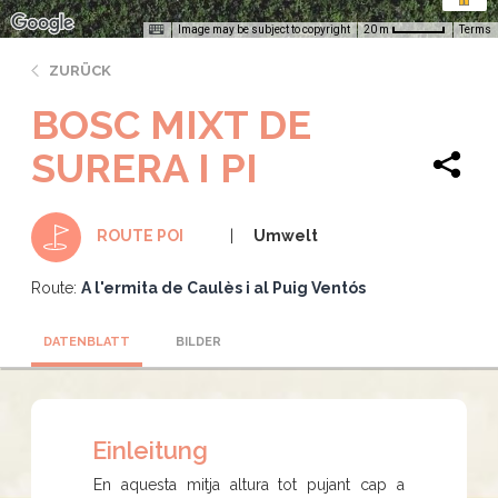
Image may be subject to copyright
Terms
20 m
ZURÜCK
BOSC MIXT DE
SURERA I PI
Umwelt
ROUTE POI
Route:
A l'ermita de Caulès i al Puig Ventós
DATENBLATT
BILDER
Einleitung
En aquesta mitja altura tot pujant cap a