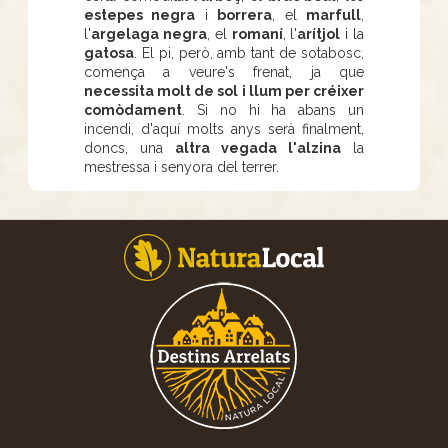
estepes negra
i
borrera
, el
marfull
,
l'
argelaga negra
, el
romaní
, l'
arítjol
i la
gatosa
. El pi, però, amb tant de sotabosc,
comença a veure's frenat, ja que
necessita molt de sol i llum per créixer
comòdament
. Si no hi ha abans un
incendi, d'aquí molts anys serà finalment,
doncs, una
altra vegada l'alzina
la
mestressa i senyora del terrer.