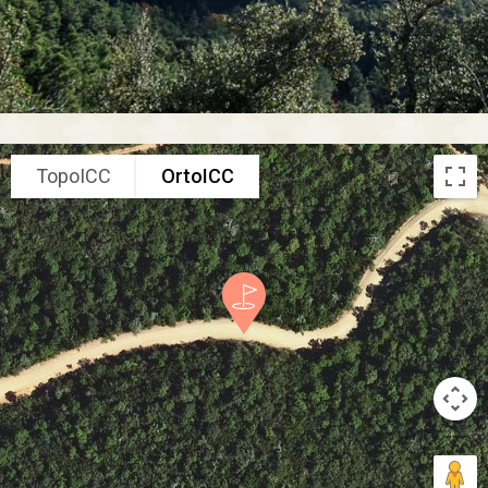
TopoICC
OrtoICC