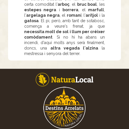
certa comoditat l'
arboç
, el
bruc boal
, les
estepes negra
i
borrera
, el
marfull
,
l'
argelaga negra
, el
romaní
, l'
arítjol
i la
gatosa
. El pi, però, amb tant de sotabosc,
comença a veure's frenat, ja que
necessita molt de sol i llum per créixer
comòdament
. Si no hi ha abans un
incendi, d'aquí molts anys serà finalment,
doncs, una
altra vegada l'alzina
la
mestressa i senyora del terrer.