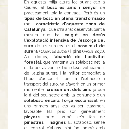
En aquesta mitja altura tot pujant cap a
Caulès, el
bosc és amo i senyor
de
pràcticament tota la contrada. Però és un
tipus de bosc en plena transformació
molt
caractrístic d'aquesta zona de
Catalunya
i que s'ha anat desenvolupant a
mesura que ha
caigut en desús
l'explotació intensiva de l'escorça del
suro
de les sureres: és el
bosc mixt de
surera
(
Quercus suber
)
i pins
(
Pinus spp.
).
Així doncs, l'
abandó de l'activitat
forestal
, que mantenia un sotabosc net i a
ratlla per afavorir el bon desenvolupament
de l'alzina surera i la millor comoditat a
l'hora d'accedir-hi per a l'extracció i
transport del suro, va afavorir en un primer
moment el
creixement dels pins
, ja que
la fi del seu setge amb la conjunció d'un
sotabosc encara força esclarissat
en
uns primers anys els va ser clarament
favorable. Els pins són generalment
pinyers
, però també se'n fan de
pinastres
i
insignes
. El sotabosc, sense
el control d'abans, s'hi fan també amb