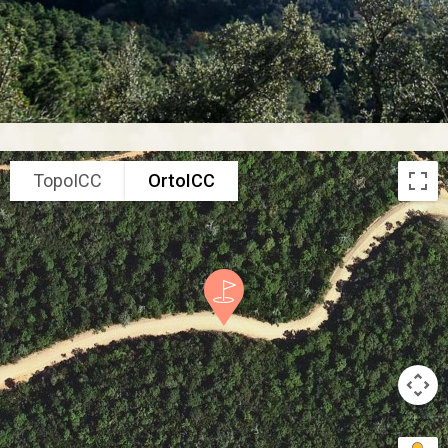
TopoICC
OrtoICC