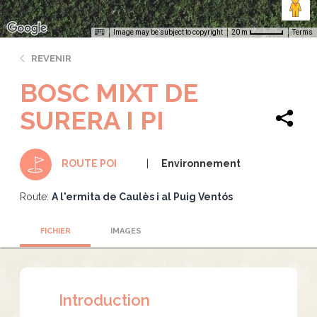
Image may be subject to copyright
Terms
20 m
REVENIR
BOSC MIXT DE
SURERA I PI
Environnement
ROUTE POI
Route:
A l'ermita de Caulès i al Puig Ventós
FICHIER
IMAGES
Introduction