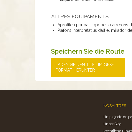
ALTRES EQUIPAMENTS
Aprofiteu per passejar pels carrerons 
Plafons interpretatius dalt el mirador d
Speichern Sie die Route
LADEN SIE DEN TITEL IM GPX-
FORMAT HERUNTER
NOSALTRES
Un projecte de pa
Unser Blog
Rechtliche Hinw