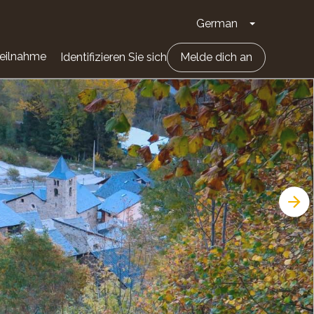
German
Dropdown-Li
eilnahme
Identifizieren Sie sich
Melde dich an