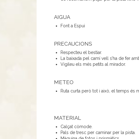
AIGUA
Font a Espui
PRECAUCIONS
Respecteu el bestiar.
La baixada pel camí vell s’ha de fer am
Vigileu els més petits al mirador.
METEO
Ruta curta però tot i això, el temps és m
MATERIAL
Calçat còmode.
Pals de tresc per caminar per la pista.
Màquina de fotos i prismàtics.