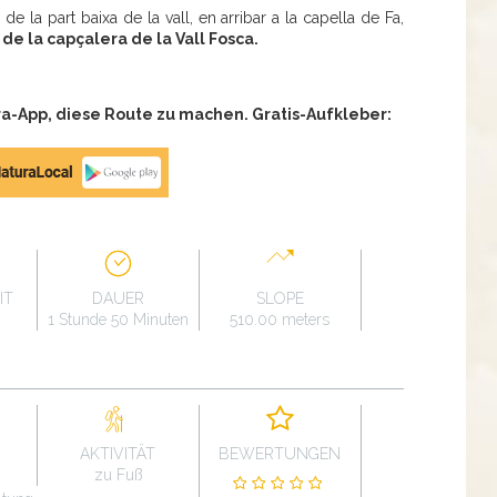
e la part baixa de la vall, en arribar a la capella de Fa,
de la capçalera de la Vall Fosca.
a-App, diese Route zu machen. Gratis-Aufkleber:
IT
DAUER
SLOPE
1 Stunde 50 Minuten
510.00 meters
AKTIVITÄT
BEWERTUNGEN
zu Fuß