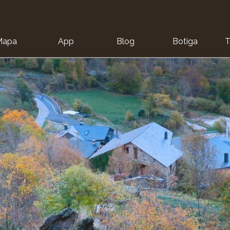
Mapa
App
Blog
Botiga
T