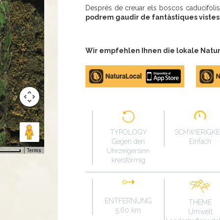
Després de creuar els boscos caducifolis d
podrem gaudir de fantàstiques vistes 
Wir empfehlen Ihnen die lokale Natur
Apple
Google
store
Play
TYPOLOGY
SCHWIERIGKE
Gegen den
Einfach
Uhrzeigersinn
Terms
kreisförmig
ENTFERNUNG
THEME
5.60 km
Umwelt