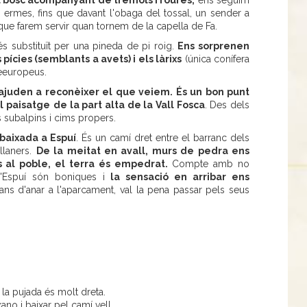
l bosc acompanyant de trèmols i roures,
ens seguim
s ermes, fins que davant l'obaga del tossal, un sender a
que farem servir quan tornem de la capella de Fa.
és substituït per una pineda de pi roig.
Ens sorprenen
pícies (semblants a avets) i els làrixs
(única conífera
eeuropeus.
 ajuden a reconèixer el que veiem. És un bon punt
el paisatge
de la part alta de la Vall Fosca
. Des dels
ts subalpins i cims propers.
baixada a Espuí
. És un camí dret entre el barranc dels
llaners.
De la meitat en avall, murs de pedra ens
 al poble, el terra és empedrat.
Compte amb no
d'Espuí són boniques i
la sensació en arribar ens
ans d'anar a l'aparcament, val la pena passar pels seus
 la pujada és molt dreta.
no i baixar pel camí vell.