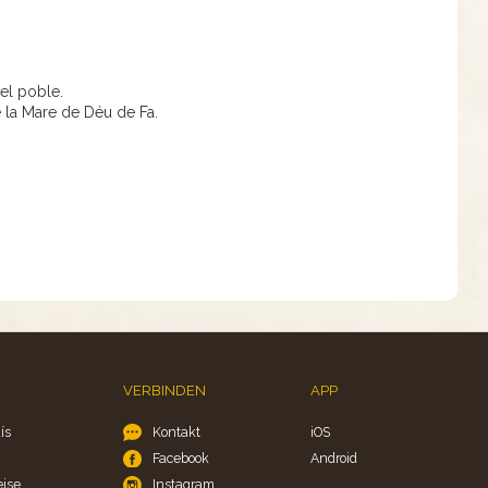
del poble.
e la Mare de Déu de Fa.
VERBINDEN
APP
ís
Kontakt
iOS
Facebook
Android
eise
Instagram