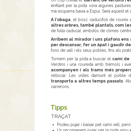
Un cop creuat el
barranc de Verdins i e
enfilant per la pista vora algunes pasture
mà esquerra baixa a Espui. Serà aquest el 
A l'obaga
, el bosc caducifoli de roures 
altres arbres, també plantats, com les 
de fulla caduca), ambdós de climes centr
Arribem al mirador i uns plafons ens
per descansar, fer un àpat i gaudir d
fons de vall i els seus pobles, fins als pra
Tornem per la pista a buscar el
camí de 
Verdins i una roureda amb trèmols i ave
acompanyen i als trams més propers
relliscar. Les vistes damunt el poble 
transporta a altres temps passats
. Ab
carrerons.
Tipps
TRAÇAT
Podeu pujar i baixar pel camí vell, però
Us recomanem pujar per la pista xino-xa