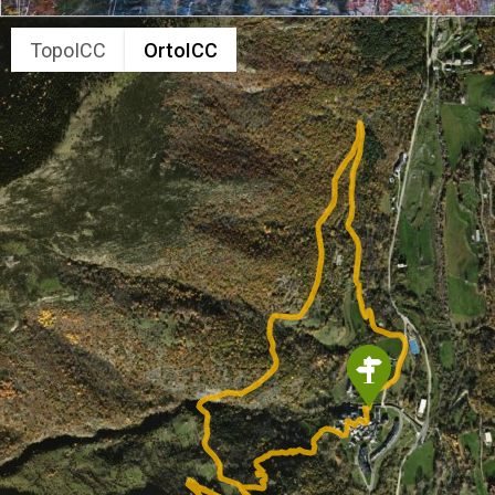
TopoICC
OrtoICC