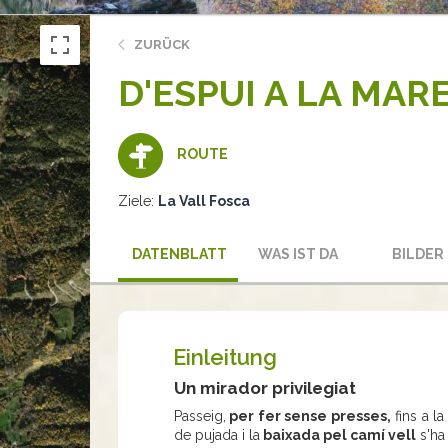
ZURÜCK
D'ESPUI A LA MARE
ROUTE
Ziele:
La Vall Fosca
DATENBLATT
WAS IST DA
BILDER
Einleitung
Un mirador privilegiat
Passeig,
per fer sense presses,
fins a l
de pujada i la
baixada pel camí vell
s'ha