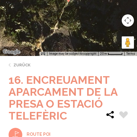
Image may be subject to copyright
Terms
20 m
ZURÜCK
16. ENCREUAMENT
APARCAMENT DE LA
PRESA O ESTACIÓ
TELEFÈRIC
ROUTE POI