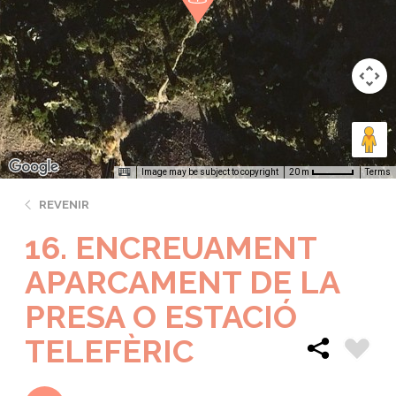
Image may be subject to copyright
Terms
20 m
REVENIR
16. ENCREUAMENT
APARCAMENT DE LA
PRESA O ESTACIÓ
TELEFÈRIC