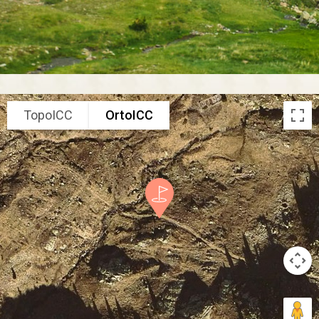
TopoICC
OrtoICC