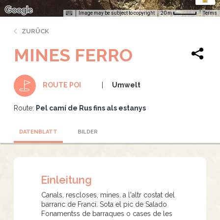
Image may be subject to copyright
Terms
20 m
ZURÜCK
MINES FERRO
Umwelt
ROUTE POI
Route:
Pel camí de Rus fins als estanys
DATENBLATT
BILDER
Einleitung
Canals, rescloses, mines. a l'altr costat del
barranc de Francí. Sota el pic de Salado
Fonamentss de barraques o cases de les