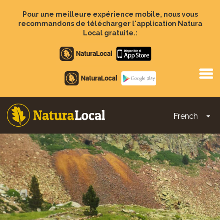
Aller
au
Pour une meilleure expérience mobile, nous vous
contenu
recommandons de télécharger l'application Natura
principal
Local gratuite.:
Apple
store
Google
Play
French
To
Main
navigation