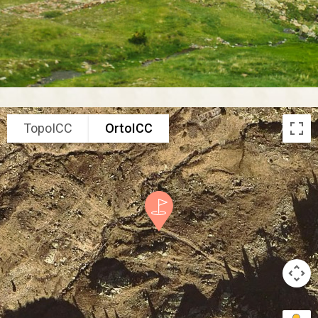
TopoICC
OrtoICC