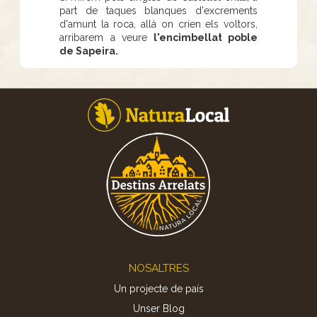
part de taques blanques d'excrements
d'amunt la roca, allà on crien els voltors,
arribarem a veure
l'encimbellat poble
de Sapeira.
Footer
NOSALTRES
Un projecte de país
Unser Blog