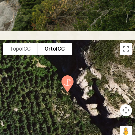
TopoICC
OrtoICC