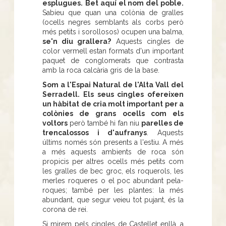
esplugues.
Bet aquí el nom del poble.
Sabíeu que quan una colònia de gralles
(ocells negres semblants als corbs però
més petits i sorollosos) ocupen una balma,
se'n diu grallera?
Aquests cingles de
color vermell estan formats d'un important
paquet de conglomerats que contrasta
amb la roca calcària gris de la base.
Som a l'Espai Natural de l'Alta Vall del
Serradell. Els seus cingles ofereixen
un hàbitat de cria molt important per a
colònies de grans ocells com els
voltors
però també hi fan niu
parelles de
trencalossos i d'aufranys
. Aquests
últims només són presents a l'estiu. A més
a més aquests ambients de roca són
propicis per altres ocells més petits com
les gralles de bec groc, els roquerols, les
merles roqueres o el poc abundant pela-
roques; també per les plantes: la més
abundant, que segur veieu tot pujant, és la
corona de rei.
Si mirem pels cingles de Castellet enllà, a