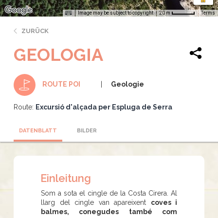
Image may be subject to copyright
Terms
20 m
ZURÜCK
GEOLOGIA
Geologie
ROUTE POI
Route:
Excursió d'alçada per Espluga de Serra
DATENBLATT
BILDER
Einleitung
Som a sota el cingle de la Costa Cirera. Al
llarg del cingle van apareixent
coves i
balmes, conegudes també com