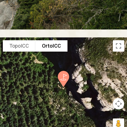
TopoICC
OrtoICC