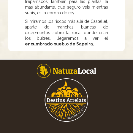
treparriscos; también para las plantas: la
más abundante, que seguro veis mientras
subís, es la corona de rey.
Si miramos los riscos más allá de Castellet,
aparte de manchas blancas de
excrementos sobre la roca, donde crían
los buitres, llegaremos a ver el
encumbrado pueblo de Sapeira.