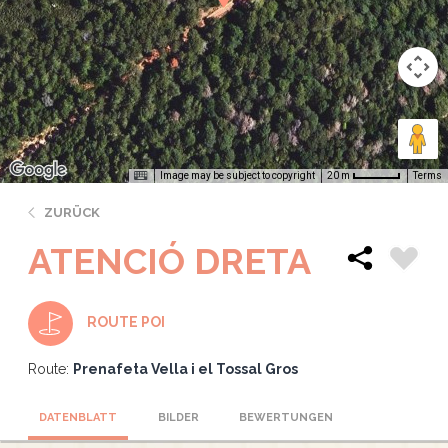
Image may be subject to copyright
Terms
20 m
ZURÜCK
ATENCIÓ DRETA
ROUTE POI
Route:
Prenafeta Vella i el Tossal Gros
DATENBLATT
BILDER
BEWERTUNGEN