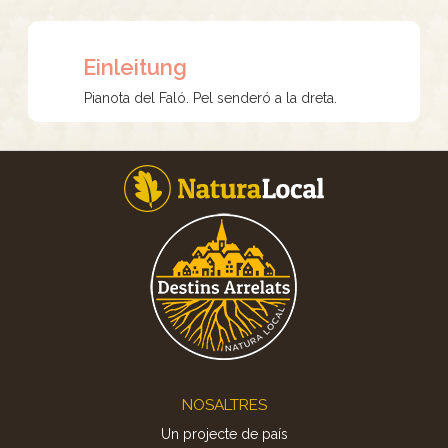
Einleitung
Pianota del Faló. Pel senderó a la dreta.
Footer
NOSALTRES
Un projecte de país