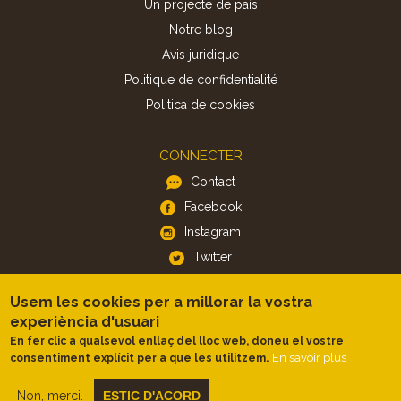
Un projecte de país
Notre blog
Avis juridique
Politique de confidentialité
Politica de cookies
CONNECTER
Contact
Facebook
Instagram
Twitter
Usem les cookies per a millorar la vostra
APP
experiència d'usuari
iOS
En fer clic a qualsevol enllaç del lloc web, doneu el vostre
En savoir plus
consentiment explícit per a que les utilitzem.
Android
Non, merci.
ESTIC D'ACORD