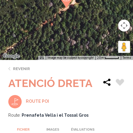
Image may be subject to copyright
Terms
20 m
REVENIR
ATENCIÓ DRETA
ROUTE POI
Route:
Prenafeta Vella i el Tossal Gros
FICHIER
IMAGES
ÉVALUATIONS