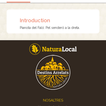
Introduction
Pianota del Faló. Pel senderó a la dreta.
Footer
NOSALTRES