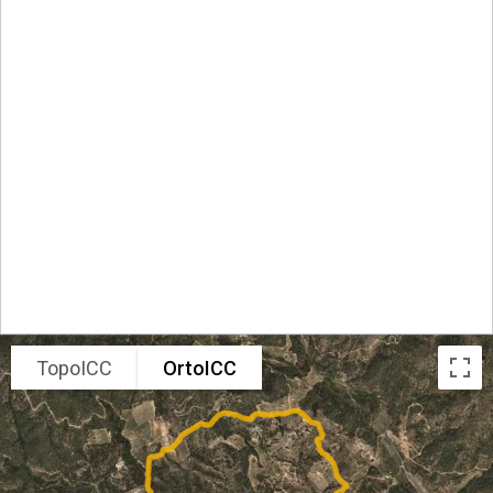
TopoICC
OrtoICC