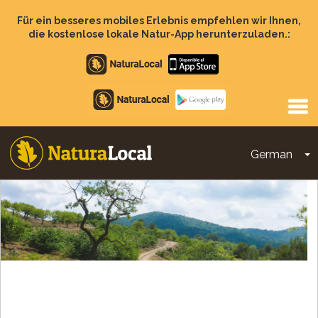
Direkt
zum
Für ein besseres mobiles Erlebnis empfehlen wir Ihnen,
Inhalt
die kostenlose lokale Natur-App herunterzuladen.:
Apple
store
Google
Play
German
D
Main
navigation