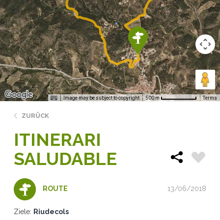
Image may be subject to copyright
Terms
500 m
ZURÜCK
ITINERARI
SALUDABLE
13/06/2018
ROUTE
Ziele:
Riudecols