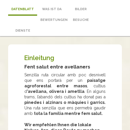
DATENBLATT
WAS IST DA
BILDER
BEWERTUNGEN
BESUCHE
DIENSTE
Einleitung
Fent salut entre avellaners
Senzilla ruta circular amb poc desnivell
que ens portarà per un
paisatge
agroforestal entre masos
, cultius
d
’avellana, olivera i ametlla
. En alguns
trams, l’abandó dels cultius ha donat pas a
pinedes i alzinars o màquies i garrics.
Una ruta senzilla que ens permetrà gaudir
amb
tota la família mentre fem salut.
Wir empfehlen Ihnen die lokale