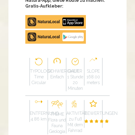
Natura-App, diese Route zu machen.
Gratis-Aufkleber:
Apple
store
Google
Play
TYPOLOGY
SCHWIERIGKEIT
DAUER
SLOPE
Time
Einfach
1 Stunde
168.00
Circular
20
meters
Minuten
ENTFERNUNG
AKTIVITÄT
BEWERTUNGEN
THEME
4.86 km
zu Fuß
Flora und
Mit dem
Fauna
Fahrrad
Geologia