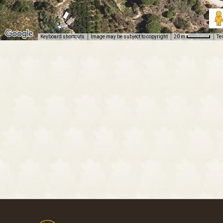
Keyboard shortcuts
Image may be subject to copyright
Te
20 m
Footer