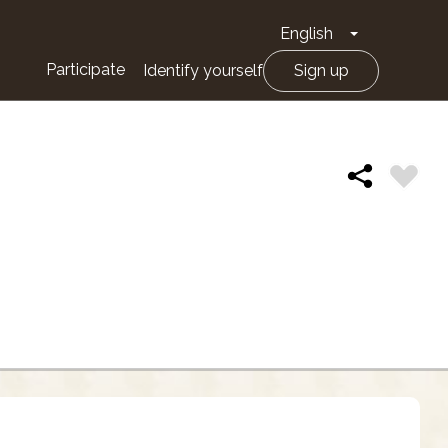
English
Toggle Drop
Participate
Identify yourself
Sign up