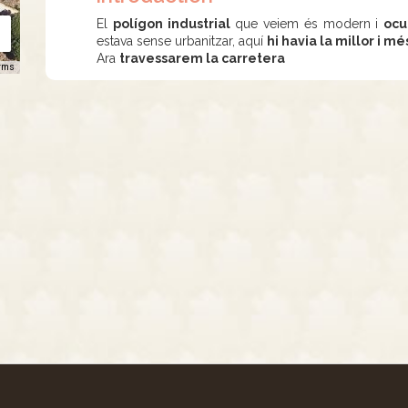
El
polígon industrial
que veiem és modern i
ocu
estava sense urbanitzar, aquí
hi havia la millor i m
Ara
travessarem la carretera
rms