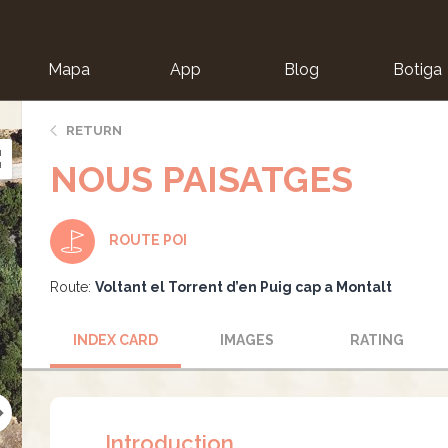
Mapa
App
Blog
Botiga
ion
RETURN
NOUS PAISATGES
ROUTE POI
Route:
Voltant el Torrent d’en Puig cap a Montalt
INDEX CARD
IMAGES
RATING
Introduction