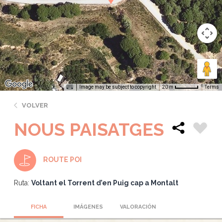
Image may be subject to copyright
Terms
20 m
VOLVER
NOUS PAISATGES
ROUTE POI
Ruta:
Voltant el Torrent d’en Puig cap a Montalt
FICHA
IMÁGENES
VALORACIÓN