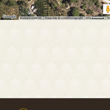
Keyboard shortcuts
Image may be subject to copyright
Te
20 m
Footer