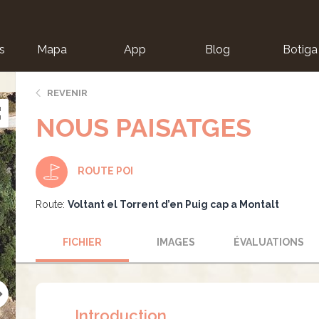
s
Mapa
App
Blog
Botiga
ion
REVENIR
NOUS PAISATGES
ROUTE POI
Route:
Voltant el Torrent d’en Puig cap a Montalt
FICHIER
IMAGES
ÉVALUATIONS
Introduction