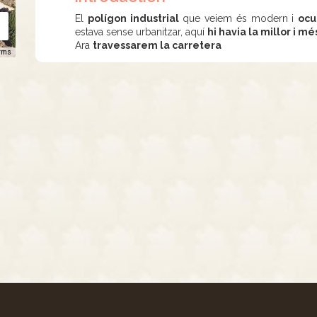
El
polígon industrial
que veiem és modern i
ocu
estava sense urbanitzar, aquí
hi havia la millor i m
Ara
travessarem la carretera
rms