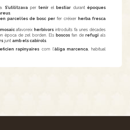
a.
S’utilitzava
per
tenir
el
bestiar
durant
èpoques
onreus
.
ven
parcel·les de bosc per
fer créixer
herba fresca
mosaic
afavoreix
herbívors
introduïts fa unes dècades
en època de zel borden. Els
boscos
fan de
refugi
als
rs
junt
amb els cabirols
.
eficien
rapinyaires
com l’
àliga marcenca
, habitual