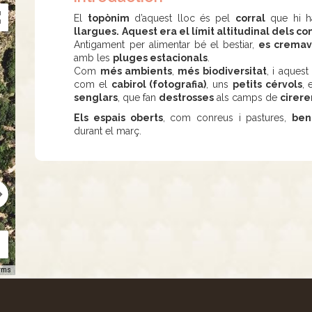
El
topònim
d’aquest lloc és pel
corral
que hi h
llargues.
Aquest era el límit altitudinal dels c
Antigament per alimentar bé el bestiar,
es crema
amb les
pluges estacionals
.
Com
més ambients
,
més
biodiversitat
, i aquest
com el
cabirol (fotografia)
, uns
petits cérvols
, 
senglars
, que fan
destrosses
als camps de
cirere
Els espais oberts
, com conreus i pastures,
ben
durant el març.
rms