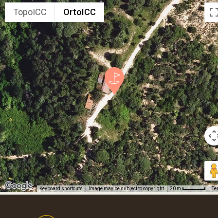
TopoICC
OrtoICC
Keyboard shortcuts
Image may be subject to copyright
Te
20 m
Footer