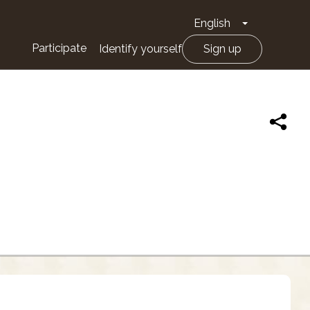
English
Toggle Drop
Participate
Identify yourself
Sign up