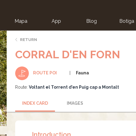
Mapa
App
Blog
Botiga
ion
RETURN
CORRAL D'EN FORN
Fauna
ROUTE POI
Route:
Voltant el Torrent d’en Puig cap a Montalt
INDEX CARD
IMAGES
Introduction