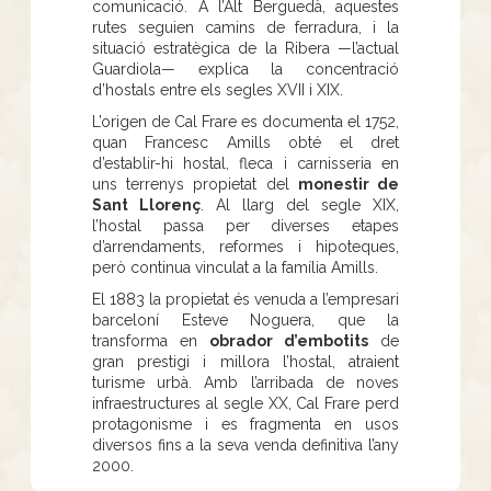
comunicació. A l’Alt Berguedà, aquestes
rutes seguien camins de ferradura, i la
situació estratègica de la Ribera —l’actual
Guardiola— explica la concentració
d’hostals entre els segles XVII i XIX.
L’origen de Cal Frare es documenta el 1752,
quan Francesc Amills obté el dret
d’establir-hi hostal, fleca i carnisseria en
uns terrenys propietat del
monestir de
Sant Llorenç
. Al llarg del segle XIX,
l’hostal passa per diverses etapes
d’arrendaments, reformes i hipoteques,
però continua vinculat a la família Amills.
El 1883 la propietat és venuda a l’empresari
barceloní Esteve Noguera, que la
transforma en
obrador d’embotits
de
gran prestigi i millora l’hostal, atraient
turisme urbà. Amb l’arribada de noves
infraestructures al segle XX, Cal Frare perd
protagonisme i es fragmenta en usos
diversos fins a la seva venda definitiva l’any
2000.