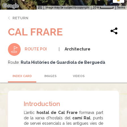
Image may be subject to copyright
Terms
20 m
RETURN
CAL FRARE
Architecture
ROUTE POI
Route:
Ruta Històries de Guardiola de Berguedà
INDEX CARD
IMAGES
VIDEOS
Introduction
L’antic
hostal de Cal Frare
formava part
de la xarxa d’hostals del
camí Ral
, punts
de servei essencials a les antigues vies de