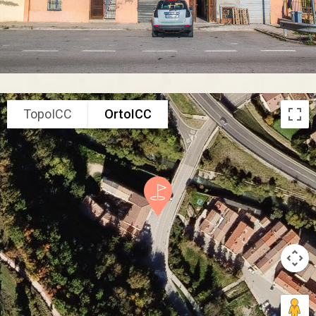
TopoICC
OrtoICC