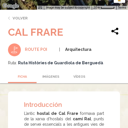
Image may be subject to copyright
Terms
20 m
VOLVER
CAL FRARE
Arquitectura
ROUTE POI
Ruta:
Ruta Històries de Guardiola de Berguedà
FICHA
IMÁGENES
VÍDEOS
Introducción
L’antic
hostal de Cal Frare
formava part
de la xarxa d’hostals del
camí Ral
, punts
de servei essencials a les antigues vies de