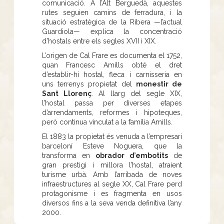
comunicació. A l’Alt Berguedà, aquestes
rutes seguien camins de ferradura, i la
situació estratègica de la Ribera —l’actual
Guardiola— explica la concentració
d’hostals entre els segles XVII i XIX.
L’origen de Cal Frare es documenta el 1752,
quan Francesc Amills obté el dret
d’establir-hi hostal, fleca i carnisseria en
uns terrenys propietat del
monestir de
Sant Llorenç
. Al llarg del segle XIX,
l’hostal passa per diverses etapes
d’arrendaments, reformes i hipoteques,
però continua vinculat a la família Amills.
El 1883 la propietat és venuda a l’empresari
barceloní Esteve Noguera, que la
transforma en
obrador d’embotits
de
gran prestigi i millora l’hostal, atraient
turisme urbà. Amb l’arribada de noves
infraestructures al segle XX, Cal Frare perd
protagonisme i es fragmenta en usos
diversos fins a la seva venda definitiva l’any
2000.