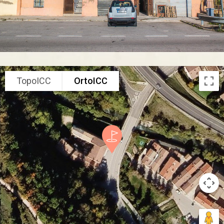
TopoICC
OrtoICC