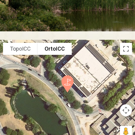
TopoICC
OrtoICC