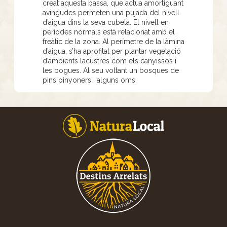
creat aquesta bassa, que actua amortiguant
avingudes permeten una pujada del nivell
d’aigua dins la seva cubeta. El nivell en
períodes normals està relacionat amb el
freàtic de la zona. Al perímetre de la làmina
d’aigua, s’ha aprofitat per plantar vegetació
d’ambients lacustres com els canyissos i
les bogues. Al seu voltant un bosques de
pins pinyoners i alguns oms.