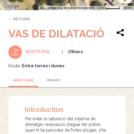
Image may be subject to copyright
Terms
20 m
RETURN
VAS DE DILATACIÓ
Others
ROUTE POI
Route:
Entre torres i dunes
INDEX CARD
IMAGES
Introduction
Per evitar la saturació del sistema de
drenatge i evacuació d’aigua del poble,
quan hi ha períodes de fortes pluges, s’ha