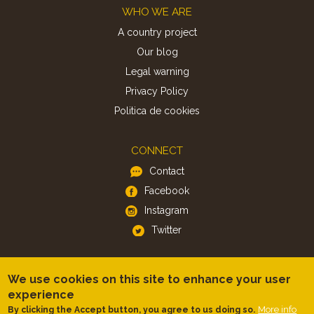
Footer
WHO WE ARE
A country project
Our blog
Legal warning
Privacy Policy
Politica de cookies
CONNECT
Contact
Facebook
Instagram
Twitter
APP
We use cookies on this site to enhance your user
iOS
experience
Android
More info
By clicking the Accept button, you agree to us doing so.