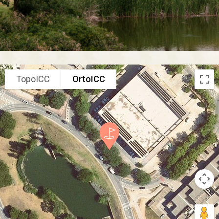
TopoICC
OrtoICC