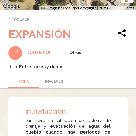
Image may be subject to copyright
Terms
20 m
VOLVER
EXPANSIÓN
Otros
ROUTE POI
Ruta:
Entre torres y dunas
FICHA
IMÁGENES
Introducción
Para evitar la saturación del sistema de
drenaje y
evacuación de agua del
pueblo cuando hay periodos de