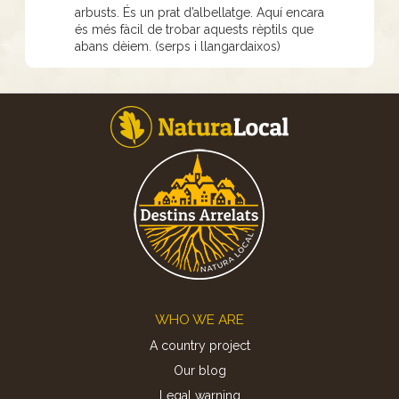
arbusts. És un prat d’albellatge. Aquí encara
és més fàcil de trobar aquests rèptils que
abans dèiem. (serps i llangardaixos)
Footer
WHO WE ARE
A country project
Our blog
Legal warning