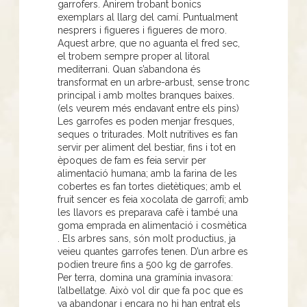
garrofers. Anirem trobant bonics
exemplars al llarg del camí. Puntualment
nesprers i figueres i figueres de moro.
Aquest arbre, que no aguanta el fred sec,
el trobem sempre proper al litoral
mediterrani. Quan s’abandona és
transformat en un arbre-arbust, sense tronc
principal i amb moltes branques baixes.
(els veurem més endavant entre els pins)
Les garrofes es poden menjar fresques,
seques o triturades. Molt nutritives es fan
servir per aliment del bestiar, fins i tot en
èpoques de fam es feia servir per
alimentació humana; amb la farina de les
cobertes es fan tortes dietètiques; amb el
fruit sencer es feia xocolata de garrofí; amb
les llavors es preparava cafè i també una
goma emprada en alimentació i cosmètica
. Els arbres sans, són molt productius, ja
veieu quantes garrofes tenen. D’un arbre es
podien treure fins a 500 kg de garrofes.
Per terra, domina una gramínia invasora:
l’albellatge. Això vol dir que fa poc que es
va abandonar i encara no hi han entrat els