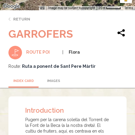
Image may be subject to copyright
Terms
20 m
RETURN
GARROFERS
Flora
ROUTE POI
Route:
Ruta a ponent de Sant Pere Màrtir
INDEX CARD
IMAGES
Introduction
Pugem per la carena solella del Torrent de
la Font de la Beca (a la nostra dreta). El
cultiu de fruiters, aquí, es centrava en els