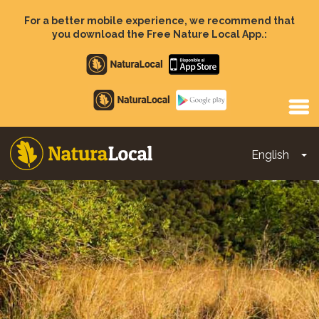
Skip
to
For a better mobile experience, we recommend that
main
you download the Free Nature Local App.:
content
Apple
store
Google
Play
English
To
Main
navigation