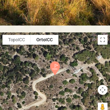
TopoICC
OrtoICC