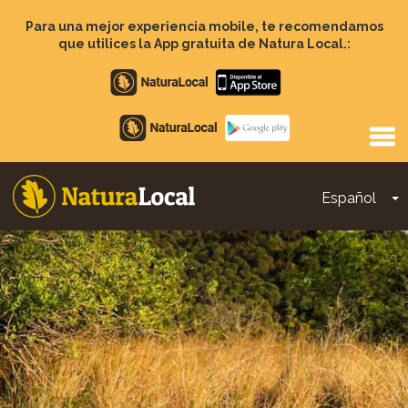
Pasar
al
Para una mejor experiencia mobile, te recomendamos
contenido
que utilices la App gratuita de Natura Local.:
principal
Apple
store
Google
Play
Español
T
Main
navigation