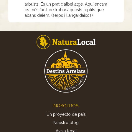
arbusts. És un prat d’albellatge. Aquí encara
és més fàcil de trobar aquests rèptils que
abans dèiem. (serps i llangardaixos)
Footer
NOSOTROS
Un proyecto de país
Nuestro blog
Aviso legal