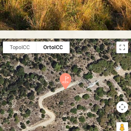
TopoICC
OrtoICC