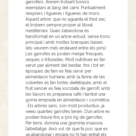
garrofers. Anirem trobant bonics
exemplars al llarg del camí. Puntualment
nesprers i figueres i figueres de moro.
Aquest arbre, que no aguanta el fred sec,
el trobem sempre proper al litoral
mediterrani. Quan s’abandona és
transformat en un arbre-arbust, sense tronc
principal i amb moltes branques baixes.
(els veurem més endavant entre els pins)
Les garrofes es poden menjar fresques,
seques o triturades. Molt nutritives es fan
servir per aliment del bestiar, fins i tot en
èpoques de fam es feia servir per
alimentació humana; amb la farina de les
cobertes es fan tortes dietètiques; amb el
fruit sencer es feia xocolata de garrofí; amb
les llavors es preparava cafè i també una
goma emprada en alimentació i cosmètica
. Els arbres sans, són molt productius, ja
veieu quantes garrofes tenen. D’un arbre es
podien treure fins a 500 kg de garrofes.
Per terra, domina una gramínia invasora:
l’albellatge. Això vol dir que fa poc que es
va abandonar i encara no hi han entrat els