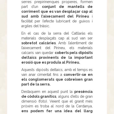
serres prepirinenques properes, formen
part d’un
conjunt de mantells de
corriment que es van desplaçar cap al
sud amb l’aixecament del Pirineu
i
facilitat per l’efecte lubricant de guixos i
argiles del triàsic.
En el cas de la serra del Catllaràs els
materials desplaçats cap al sud van ser
sobretot calcàries
. Amb l’alentiment de
l’aixecament del Pirineu, els materials
calcaris van quedar
coberts pels dipòsits
deltaics provinents de la important
erosió que es produïa al Pirineu.
Aquests dipòsits deltaics, amb el temps es
van anar cimentat fins a
convertir-se en
els conglomerats que cobreixen gran
part de la serra.
Destaquem en aquest punt la
presència
de còdols granítics
, alguns d’ells de gran
dimensió (foto). Veient que el granit més
pròxim es troba al nord de la Cerdanya,
ens podem fer una idea del llarg