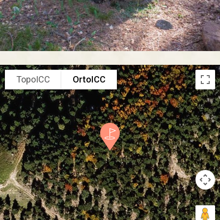
TopoICC
OrtoICC