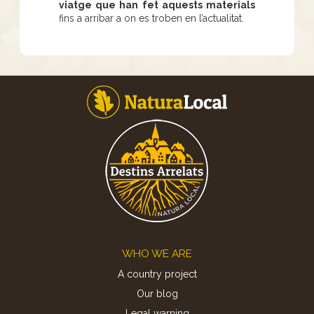
viatge que han fet aquests materials
fins a arribar a on es troben en l’actualitat.
Footer
WHO WE ARE
A country project
Our blog
Legal warning