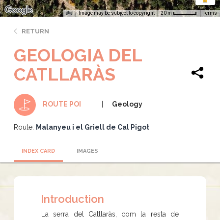
Image may be subject to copyright
Terms
20 m
RETURN
GEOLOGIA DEL
CATLLARÀS
Geology
ROUTE POI
Route:
Malanyeu i el Griell de Cal Pigot
INDEX CARD
IMAGES
Introduction
La serra del Catllaràs, com la resta de