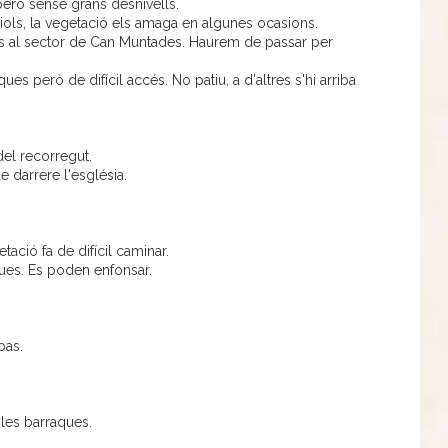
erò sense grans desnivells.
iols, la vegetació els amaga en algunes ocasions.
es al sector de Can Muntades. Haurem de passar per
es però de difícil accés. No patiu, a d'altres s'hi arriba
 del recorregut.
e darrere l'església.
tació fa de difícil caminar.
ues. Es poden enfonsar.
pas.
 les barraques.