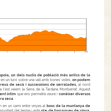
spoia, un dels nuclis de població més antics de la
at en un turó sobre una vall amb bones vistes,
on podem
reus de secà i successions de serralades,
al nord
a l'est veiem la Serra de la Tardana Montserrat. Aquest
ent íntim
que ens permetrà veure i
conèixer diversos
ra seca
.
em en un camí entre vinyes al
bosc de la muntanya de
portant del terme i està
ple de barraques de vinya.