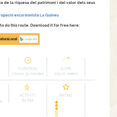
a de la riquesa del patrimoni i del valor dels seus
rupació excursionista La Guineu
 do this route. Download it for free here:
DURATION
SLOPE
2 hours 30 minutes
205.00 meters
ACTIVITY
RATING
By foot
na