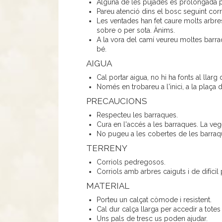
Alguna de les pujades és prolongada p
Pareu atenció dins el bosc seguint corr
Les ventades han fet caure molts arbr
sobre o per sota. Ànims.
A la vora del camí veureu moltes barraqu
bé.
AIGUA
Cal portar aigua, no hi ha fonts al llarg
Només en trobareu a l'inici, a la plaça d
PRECAUCIONS
Respecteu les barraques.
Cura en l'accés a les barraques. La vege
No pugeu a les cobertes de les barraq
TERRENY
Corriols pedregosos.
Corriols amb arbres caiguts i de difícil 
MATERIAL
Porteu un calçat còmode i resistent.
Cal dur calça llarga per accedir a totes
Uns pals de tresc us poden ajudar.