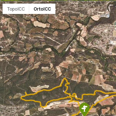
TopoICC
OrtoICC