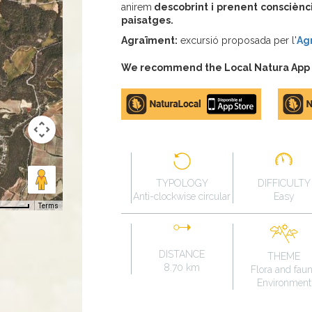
anirem
descobrint i prenent consciènci
paisatges.
Agraïment:
excursió proposada per l'
Ag
We recommend the Local Natura App to
Apple
Google
store
Play
TYPOLOGY
DIFFICULTY
Anti-clockwise circular
Easy
Terms
DISTANCE
THEME
8.70 km
Flora and fau
Environment