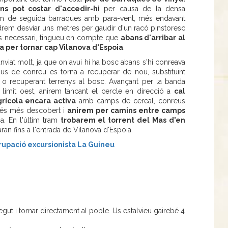
ns pot costar d'accedir-hi
per causa de la densa
em de seguida barraques amb para-vent, més endavant
rem desviar uns metres per gaudir d'un racó pinstoresc
os necessari, tingueu en compte que
abans d'arribar al
ra per tornar cap Vilanova d'Espoia
.
viat molt, ja que on avui hi ha bosc abans s'hi conreava
us de conreu es torna a recuperar de nou, substituint
o recuperant terrenys al bosc. Avançant per la banda
límit oest, anirem tancant el cercle en direcció a
cal
grícola encara activa
amb camps de cereal, conreus
ari és més descobert i
anirem per camins entre camps
a. En l'últim tram
trobarem el torrent del Mas d'en
n fins a l'entrada de Vilanova d'Espoia.
rupació excursionista La Guineu
ut i tornar directament al poble. Us estalvieu gairebé 4