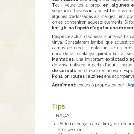
T
ot i veure-les a prop,
en
algunes e
vegetació.
Travessant aquest bosc veur
algunes d'adossades als marges i ens pod
on es concentren aquests elements. Si f
km. 3 hi ha l'opció d'agafar una drece
L'aspecte actual d'aquesta muntanya ha can
vinya. Constatarem també que aquest tip
camps de cereal, implantant-se en erms 
nord de la muntanya gairebé fins al seu 
Muntades,
una important
explotació a
de vinya i olivera. A partir d'aquí l'itiner
de cereals
en direcció Vilanova d'Espoi
Pons, on roures i alzines
ens acompanyara
Agraïment:
excursió proposada per l'
Ag
Tips
TRAÇAT
Podeu escurçar cap al km 3 del recorreg
kms de ruta.