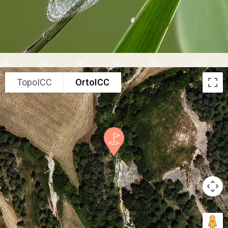
TopoICC
OrtoICC