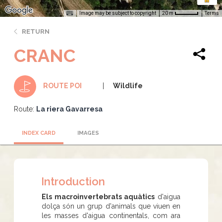
Image may be subject to copyright
Terms
20 m
RETURN
CRANC
Wildlife
ROUTE POI
Route:
La riera Gavarresa
INDEX CARD
IMAGES
Introduction
Els macroinvertebrats aquàtics
d'aigua
dolça són un grup d'animals que viuen en
les masses d'aigua continentals, com ara