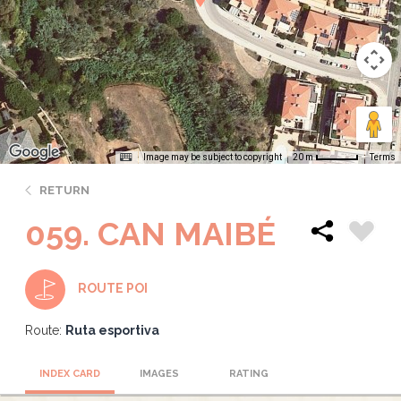
Image may be subject to copyright
Terms
20 m
RETURN
059. CAN MAIBÉ
ROUTE POI
Route:
Ruta esportiva
INDEX CARD
IMAGES
RATING