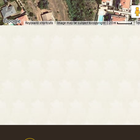
Keyboard shortcuts
Image may be subject to copyright
Te
20 m
Footer