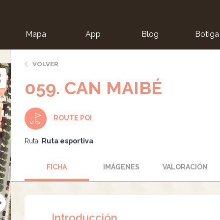
Mapa
App
Blog
Botiga
ion
VOLVER
059. CAN MAIBÉ
ROUTE POI
Ruta:
Ruta esportiva
FICHA
IMÁGENES
VALORACIÓN
Introducción