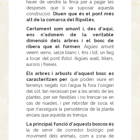
haver de vendre la finca per a pagar les
despeses que li va suposar aquesta
construcció.
Diuen que és el pont més
alt de la comarca del Ripollès.
Certament som amunt i, des d'aquí,
ens n'adonem de la veritable
dimensió dels arbres i el bosc de
ribera que el formen
. Aigües amunt
veiem verns, salze blanc i, fins i tot, un faig
a tocar del pont (foto). Aigües avall, til·lers,
aurons i freixes.
Els arbres i arbusts d'aquest bosc es
caracteritzen per
què poden viure en
terrenys negats (on l'aigua fa fora l'oxigen
del sòl, tan necessari per a les arrels de les
plantes, per ser flexibles i no trencar-se en
cas de riuades, i per rebrotar de soca, el
que n'assegura la persistència de la planta
encara que aquesta es trenqui.
La principal funció d'aquests boscos és
la de servir de corredor biològic pel
moviment dels animals, com a zona de