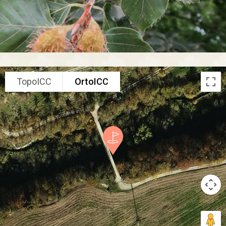
TopoICC
OrtoICC