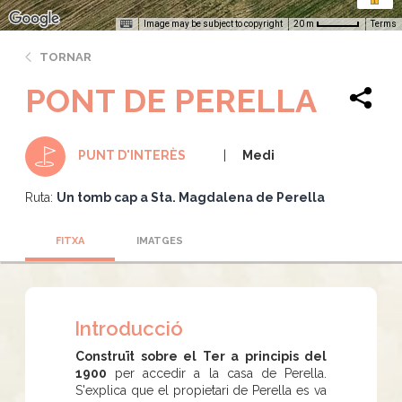
Image may be subject to copyright
Terms
20 m
TORNAR
PONT DE PERELLA
Medi
PUNT D'INTERÈS
Ruta:
Un tomb cap a Sta. Magdalena de Perella
FITXA
IMATGES
Introducció
Construït sobre el Ter a principis del
1900
per accedir a la casa de Perella.
S'explica que el propietari de Perella es va