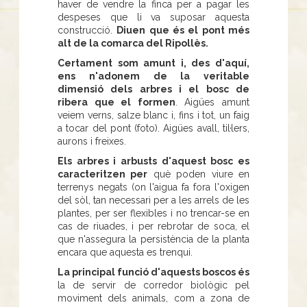
haver de vendre la finca per a pagar les
despeses que li va suposar aquesta
construcció.
Diuen que és el pont més
alt de la comarca del Ripollès.
Certament som amunt i, des d'aquí,
ens n'adonem de la veritable
dimensió dels arbres i el bosc de
ribera que el formen
. Aigües amunt
veiem verns, salze blanc i, fins i tot, un faig
a tocar del pont (foto). Aigües avall, til·lers,
aurons i freixes.
Els arbres i arbusts d'aquest bosc es
caracteritzen per
què poden viure en
terrenys negats (on l'aigua fa fora l'oxigen
del sòl, tan necessari per a les arrels de les
plantes, per ser flexibles i no trencar-se en
cas de riuades, i per rebrotar de soca, el
que n'assegura la persistència de la planta
encara que aquesta es trenqui.
La principal funció d'aquests boscos és
la de servir de corredor biològic pel
moviment dels animals, com a zona de