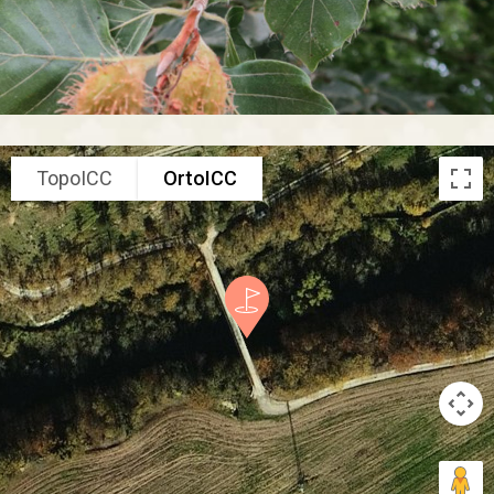
TopoICC
OrtoICC