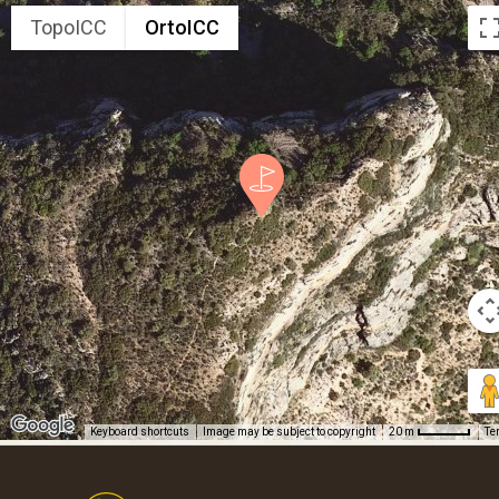
TopoICC
OrtoICC
Keyboard shortcuts
Image may be subject to copyright
Te
20 m
Footer