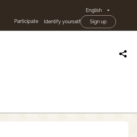
English
Toggle Drop
Participate
Identify yourself
Sign up