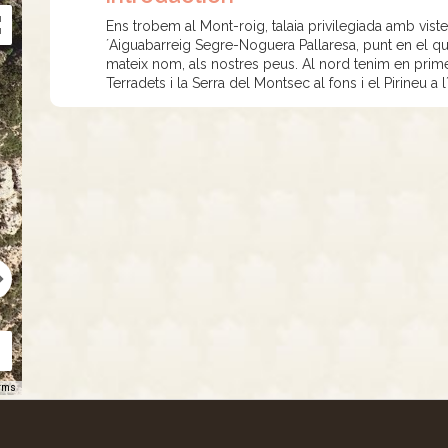
Ens trobem al Mont-roig, talaia privilegiada amb viste
´Aiguabarreig Segre-Noguera Pallaresa, punt en el qua
mateix nom, als nostres peus. Al nord tenim en pri
Terradets i la Serra del Montsec al fons i el Pirineu a l
rms