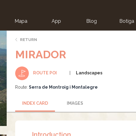
Mapa
App
Blog
Botiga
ion
RETURN
MIRADOR
Landscapes
ROUTE POI
Route:
Serra de Montroig i Montalegre
INDEX CARD
IMAGES
Introduction