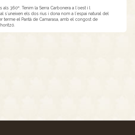
s als 360º. Tenim la Serra Carbonera a l´oest i l
l s´uneixen els dos rius i dona nom a l´espai natural del
mer terme el Pantà de Camarasa, amb el congost de
´horitzó.