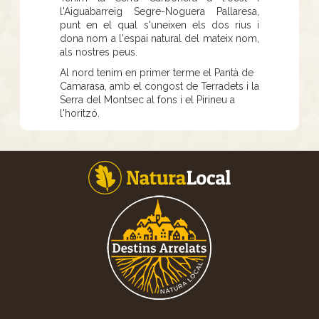
l'Aiguabarreig Segre-Noguera Pallaresa,
punt en el qual s'uneixen els dos rius i
dona nom a l'espai natural del mateix nom,
als nostres peus.
Al nord tenim en primer terme el Pantà de
Camarasa, amb el congost de Terradets i la
Serra del Montsec al fons i el Pirineu a
l'horitzó.