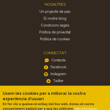
Footer
NOSALTRES
Un projecte de país
El nostre blog
Condicions legals
Política de privacitat
Politica de cookies
CONNECTA'T
Contacte
Facebook
Instagram
Twitter
Usem les cookies per a millorar la vostra
APP
experiència d'usuari
iOS
En fer clic a qualsevol enllaç del lloc web, doneu el vostre
Android
Més informació
consentiment explícit per a que les utilitzem.