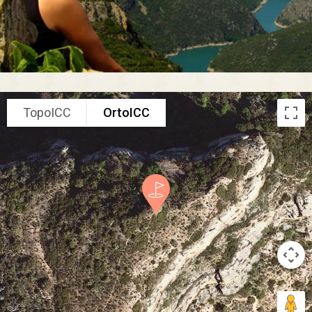
TopoICC
OrtoICC