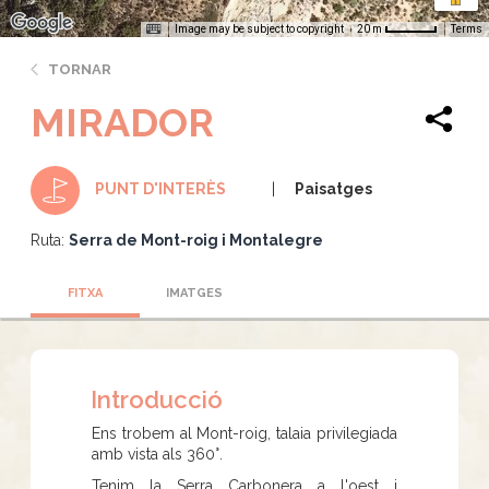
Image may be subject to copyright
Terms
20 m
TORNAR
MIRADOR
Paisatges
PUNT D'INTERÈS
Ruta:
Serra de Mont-roig i Montalegre
FITXA
IMATGES
Introducció
Ens trobem al Mont-roig, talaia privilegiada
amb vista als 360°.
Tenim la Serra Carbonera a l'oest i