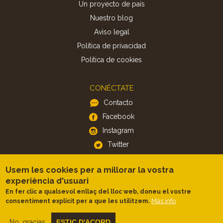
Un proyecto de país
Nuestro blog
Aviso legal
Política de privacidad
Politica de cookies
CONÉCTATE
Contacto
Facebook
Instagram
Twitter
Usem les cookies per a millorar la vostra
APP
experiència d'usuari
iOS
En fer clic a qualsevol enllaç del lloc web, doneu el vostre
Android
Más info
consentiment explícit per a que les utilitzem.
No, gracias
ESTIC D'ACORD