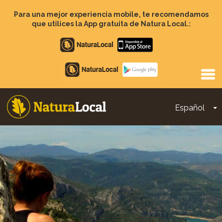
Pasar
al
Para una mejor experiencia mobile, te recomendamos
contenido
que utilices la App gratuita de Natura Local.:
principal
Apple
store
Google
Play
Español
T
Main
navigation