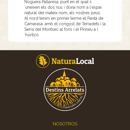
Noguera Pallaresa, punt en el qual s
´uneixen els dos rius i dona nom a l´espai
natural del mateix nom, als nostres peus.
Al nord tenim en primer terme el Pantà de
Camarasa, amb el congost de Terradets i la
Serra del Montsec al fons i el Pirineu a l
´horitzó.
Footer
NOSOTROS